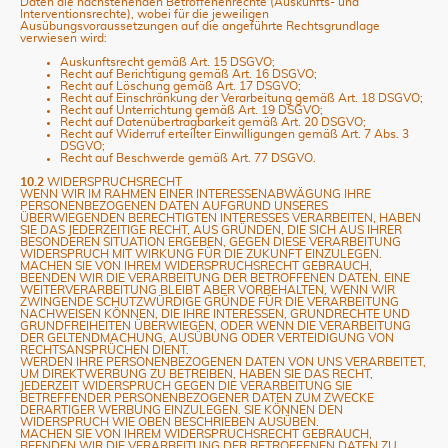
Daten die nachstehenden Betroffenenrechte (Auskunfts- und
Interventionsrechte), wobei für die jeweiligen
Ausübungsvoraussetzungen auf die angeführte Rechtsgrundlage
verwiesen wird:
Auskunftsrecht gemäß Art. 15 DSGVO;
Recht auf Berichtigung gemäß Art. 16 DSGVO;
Recht auf Löschung gemäß Art. 17 DSGVO;
Recht auf Einschränkung der Verarbeitung gemäß Art. 18 DSGVO;
Recht auf Unterrichtung gemäß Art. 19 DSGVO;
Recht auf Datenübertragbarkeit gemäß Art. 20 DSGVO;
Recht auf Widerruf erteilter Einwilligungen gemäß Art. 7 Abs. 3
DSGVO;
Recht auf Beschwerde gemäß Art. 77 DSGVO.
10.2
WIDERSPRUCHSRECHT
WENN WIR IM RAHMEN EINER INTERESSENABWÄGUNG IHRE
PERSONENBEZOGENEN DATEN AUFGRUND UNSERES
ÜBERWIEGENDEN BERECHTIGTEN INTERESSES VERARBEITEN, HABEN
SIE DAS JEDERZEITIGE RECHT, AUS GRÜNDEN, DIE SICH AUS IHRER
BESONDEREN SITUATION ERGEBEN, GEGEN DIESE VERARBEITUNG
WIDERSPRUCH MIT WIRKUNG FÜR DIE ZUKUNFT EINZULEGEN.
MACHEN SIE VON IHREM WIDERSPRUCHSRECHT GEBRAUCH,
BEENDEN WIR DIE VERARBEITUNG DER BETROFFENEN DATEN. EINE
WEITERVERARBEITUNG BLEIBT ABER VORBEHALTEN, WENN WIR
ZWINGENDE SCHUTZWÜRDIGE GRÜNDE FÜR DIE VERARBEITUNG
NACHWEISEN KÖNNEN, DIE IHRE INTERESSEN, GRUNDRECHTE UND
GRUNDFREIHEITEN ÜBERWIEGEN, ODER WENN DIE VERARBEITUNG
DER GELTENDMACHUNG, AUSÜBUNG ODER VERTEIDIGUNG VON
RECHTSANSPRÜCHEN DIENT.
WERDEN IHRE PERSONENBEZOGENEN DATEN VON UNS VERARBEITET,
UM DIREKTWERBUNG ZU BETREIBEN, HABEN SIE DAS RECHT,
JEDERZEIT WIDERSPRUCH GEGEN DIE VERARBEITUNG SIE
BETREFFENDER PERSONENBEZOGENER DATEN ZUM ZWECKE
DERARTIGER WERBUNG EINZULEGEN. SIE KÖNNEN DEN
WIDERSPRUCH WIE OBEN BESCHRIEBEN AUSÜBEN.
MACHEN SIE VON IHREM WIDERSPRUCHSRECHT GEBRAUCH,
BEENDEN WIR DIE VERARBEITUNG DER BETROFFENEN DATEN ZU