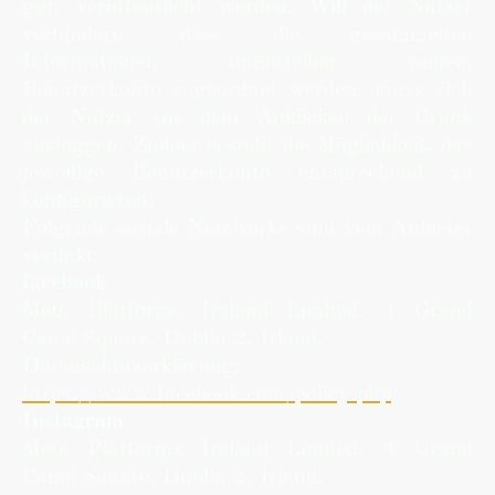
ggf. veröffentlicht werden. Will der Nutzer
verhindern, dass die gesammelten
Informationen unmittelbar seinem
Benutzerkonto zugeordnet werden, muss sich
der Nutzer vor dem Anklicken der Grafik
ausloggen. Zudem besteht die Möglichkeit, das
jeweilige Benutzerkonto entsprechend zu
konfigurieren.
Folgende soziale Netzwerke sind vom Anbieter
verlinkt:
facebook
Meta Platforms Ireland Limited, 4 Grand
Canal Square, Dublin 2, Irland.
Datenschutzerklärung:
https://www.facebook.com/policy.php
Instagram
Meta Platforms Ireland Limited, 4 Grand
Canal Square, Dublin 2, Irland.