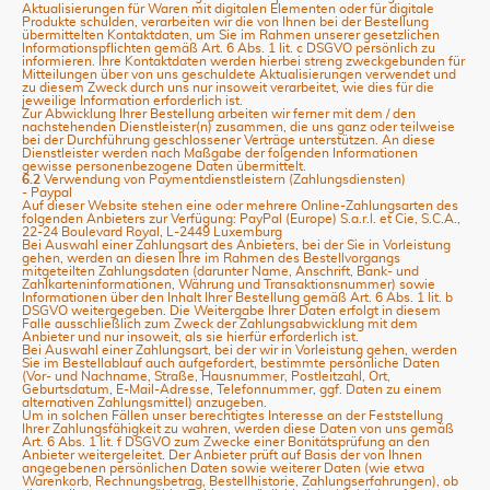
Aktualisierungen für Waren mit digitalen Elementen oder für digitale
Produkte schulden, verarbeiten wir die von Ihnen bei der Bestellung
übermittelten Kontaktdaten, um Sie im Rahmen unserer gesetzlichen
Informationspflichten gemäß Art. 6 Abs. 1 lit. c DSGVO persönlich zu
informieren. Ihre Kontaktdaten werden hierbei streng zweckgebunden für
Mitteilungen über von uns geschuldete Aktualisierungen verwendet und
zu diesem Zweck durch uns nur insoweit verarbeitet, wie dies für die
jeweilige Information erforderlich ist.
Zur Abwicklung Ihrer Bestellung arbeiten wir ferner mit dem / den
nachstehenden Dienstleister(n) zusammen, die uns ganz oder teilweise
bei der Durchführung geschlossener Verträge unterstützen. An diese
Dienstleister werden nach Maßgabe der folgenden Informationen
gewisse personenbezogene Daten übermittelt.
6.2
Verwendung von Paymentdienstleistern (Zahlungsdiensten)
- Paypal
Auf dieser Website stehen eine oder mehrere Online-Zahlungsarten des
folgenden Anbieters zur Verfügung: PayPal (Europe) S.a.r.l. et Cie, S.C.A.,
22-24 Boulevard Royal, L-2449 Luxemburg
Bei Auswahl einer Zahlungsart des Anbieters, bei der Sie in Vorleistung
gehen, werden an diesen Ihre im Rahmen des Bestellvorgangs
mitgeteilten Zahlungsdaten (darunter Name, Anschrift, Bank- und
Zahlkarteninformationen, Währung und Transaktionsnummer) sowie
Informationen über den Inhalt Ihrer Bestellung gemäß Art. 6 Abs. 1 lit. b
DSGVO weitergegeben. Die Weitergabe Ihrer Daten erfolgt in diesem
Falle ausschließlich zum Zweck der Zahlungsabwicklung mit dem
Anbieter und nur insoweit, als sie hierfür erforderlich ist.
Bei Auswahl einer Zahlungsart, bei der wir in Vorleistung gehen, werden
Sie im Bestellablauf auch aufgefordert, bestimmte persönliche Daten
(Vor- und Nachname, Straße, Hausnummer, Postleitzahl, Ort,
Geburtsdatum, E-Mail-Adresse, Telefonnummer, ggf. Daten zu einem
alternativen Zahlungsmittel) anzugeben.
Um in solchen Fällen unser berechtigtes Interesse an der Feststellung
Ihrer Zahlungsfähigkeit zu wahren, werden diese Daten von uns gemäß
Art. 6 Abs. 1 lit. f DSGVO zum Zwecke einer Bonitätsprüfung an den
Anbieter weitergeleitet. Der Anbieter prüft auf Basis der von Ihnen
angegebenen persönlichen Daten sowie weiterer Daten (wie etwa
Warenkorb, Rechnungsbetrag, Bestellhistorie, Zahlungserfahrungen), ob