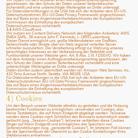
geschlossen, der den Schutz der Daten unserer Seitenbesucher
sicherstellt und eine unberechtigte Weitergabe an Dritte untersagt.
Für Datenübermittlungen in die USA hat sich der Anbieter dem EU-US-
Datenschutzrahmen (EU-US Data Privacy Framework) angeschlossen,
das auf Basis eines Angemessenheitsbeschlusses der Europäischen
Kommission die Einhaltung des europäischen
Datenschutzniveaus sicherstellt.
3.4
AWS-CloudFront
Wir nutzen ein Content Delivery Network des folgenden Anbieters: AWS
EMEA SARL, 38 avenue John F. Kennedy, L-1855 Luxemburg
Dieser Dienst ermöglicht uns, große Mediendateien wie Grafiken,
Seiteninhalte oder Skripte über ein Netz regional verteilter Server
schneller auszuliefern. Die Verarbeitung erfolgt zur Wahrung unseres
berechtigten Interesses an der Verbesserung der Stabilität und
Funktionalität unserer Website gem. Art. 6 Abs. 1 lit. f DSGVO. Wir haben
mit dem Anbieter einen Auftragsverarbeitungsvertrag geschlossen, der
den Schutz der Daten unserer Seitenbesucher sicherstellt und eine
unberechtigte Weitergabe an Dritte untersagt.
Daten können zudem übermittelt werden an: Amazon Web Services, Inc.,
410 Terry Avenue North, Seattle, WA 98109, USA
Für Datenübermittlungen in die USA hat sich der Anbieter dem EU-US-
Datenschutzrahmen (EU-US Data Privacy Framework) angeschlossen,
das auf Basis eines Angemessenheitsbeschlusses der Europäischen
Kommission die Einhaltung des europäischen
Datenschutzniveaus sicherstellt.
4) Cookies
Um den Besuch unserer Website attraktiv zu gestalten und die Nutzung
bestimmter Funktionen zu ermöglichen, verwenden wir Cookies, also
kleine Textdateien, die auf Ihrem Endgerät abgelegt werden. Teilweise
werden diese Cookies nach Schließen des Browsers automatisch wieder
gelöscht (sog. „Session-Cookies“), teilweise verbleiben diese Cookies
länger auf Ihrem Endgerät und ermöglichen das Speichern von
Seiteneinstellungen (sog. „persistente Cookies“). Im letzteren Fall können
Sie die Speicherdauer der Übersicht zu den Cookie-Einstellungen Ihres
Webbrowsers entnehmen.