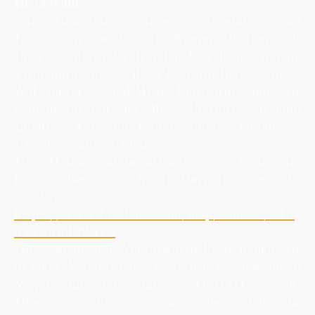
Instagram
Zur Bewerbung unserer Produkte und
Leistungen sowie zur Kommunikation mit
Interessenten oder Kunden betreiben wir eine
Firmenpräsenz auf der Plattform Instagram.
Auf dieser Social-Media-Plattform sind wir
gemeinsam mit der Meta Platforms Ireland
Limited, 4 Grand Canal Square, Dublin 2,
Irland, verantwortlich.
Der Datenschutzbeauftragte von Instagram
kann über ein Kontaktformular erreicht
werden:
https://www.facebook.com/help/contact/540
977946302970
Die gemeinsame Verantwortlichkeit haben wir
in einer Vereinbarung bezüglich der jeweiligen
Verpflichtungen im Sinne der DSGVO geregelt.
Diese Vereinbarung, aus der sich die