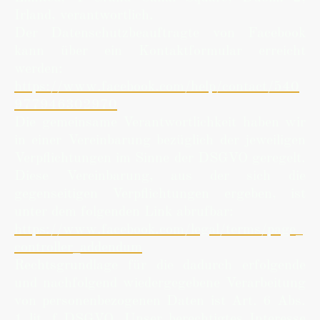
Irland, verantwortlich.
Der Datenschutzbeauftragte von Facebook
kann über ein Kontaktformular erreicht
werden:
https://www.facebook.com/help/contact/540
977946302970
Die gemeinsame Verantwortlichkeit haben wir
in einer Vereinbarung bezüglich der jeweiligen
Verpflichtungen im Sinne der DSGVO geregelt.
Diese Vereinbarung, aus der sich die
gegenseitigen Verpflichtungen ergeben, ist
unter dem folgenden Link abrufbar:
https://www.facebook.com/legal/terms/page_
controller_addendum
Rechtsgrundlage für die dadurch erfolgende
und nachfolgend wiedergegebene Verarbeitung
von personenbezogenen Daten ist Art. 6 Abs.
1 lit. f DSGVO. Unser berechtigtes Interesse