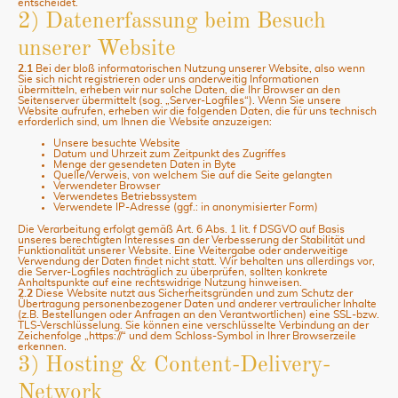
entscheidet.
2) Datenerfassung beim Besuch
unserer Website
2.1
Bei der bloß informatorischen Nutzung unserer Website, also wenn
Sie sich nicht registrieren oder uns anderweitig Informationen
übermitteln, erheben wir nur solche Daten, die Ihr Browser an den
Seitenserver übermittelt (sog. „Server-Logfiles“). Wenn Sie unsere
Website aufrufen, erheben wir die folgenden Daten, die für uns technisch
erforderlich sind, um Ihnen die Website anzuzeigen:
Unsere besuchte Website
Datum und Uhrzeit zum Zeitpunkt des Zugriffes
Menge der gesendeten Daten in Byte
Quelle/Verweis, von welchem Sie auf die Seite gelangten
Verwendeter Browser
Verwendetes Betriebssystem
Verwendete IP-Adresse (ggf.: in anonymisierter Form)
Die Verarbeitung erfolgt gemäß Art. 6 Abs. 1 lit. f DSGVO auf Basis
unseres berechtigten Interesses an der Verbesserung der Stabilität und
Funktionalität unserer Website. Eine Weitergabe oder anderweitige
Verwendung der Daten findet nicht statt. Wir behalten uns allerdings vor,
die Server-Logfiles nachträglich zu überprüfen, sollten konkrete
Anhaltspunkte auf eine rechtswidrige Nutzung hinweisen.
2.2
Diese Website nutzt aus Sicherheitsgründen und zum Schutz der
Übertragung personenbezogener Daten und anderer vertraulicher Inhalte
(z.B. Bestellungen oder Anfragen an den Verantwortlichen) eine SSL-bzw.
TLS-Verschlüsselung. Sie können eine verschlüsselte Verbindung an der
Zeichenfolge „https://“ und dem Schloss-Symbol in Ihrer Browserzeile
erkennen.
3) Hosting & Content-Delivery-
Network