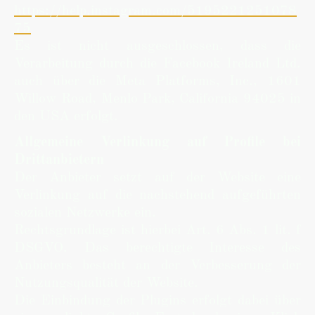
https://help.instagram.com/5195221251078
75
Es ist nicht ausgeschlossen, dass die
Verarbeitung durch die Facebook Ireland Ltd.
auch über die Meta Platforms, Inc., 1601
Willow Road, Menlo Park, California 94025 in
den USA erfolgt.
Allgemeine Verlinkung auf Profile bei
Drittanbietern
Der Anbieter setzt auf der Website eine
Verlinkung auf die nachstehend aufgeführten
sozialen Netzwerke ein.
Rechtsgrundlage ist hierbei Art. 6 Abs. 1 lit. f
DSGVO. Das berechtigte Interesse des
Anbieters besteht an der Verbesserung der
Nutzungsqualität der Website.
Die Einbindung der Plugins erfolgt dabei über