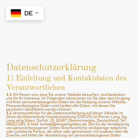
DE
Datenschutzerklärung
1) Einleitung und Kontaktdaten des
Verantwortlichen
1.1
Wir freuen uns, dass Sie unsere Website besuchen, und bedanken
uns für Ihr Interesse. Im Folgenden informieren wir Sie über den Umgang
mit Ihren personenbezogenen Daten bei der Nutzung unserer Website.
Personenbezogene Daten sind hierbei alle Daten, mit denen Sie
persönlich identifiziert werden können.
1.2
Verantwortlicher für die Datenverarbeitung auf dieser Website im
Sinne der Datenschutz-Grundverordnung (DSGVO) ist Florian Lang, Gg.
Lang selig Erben, Dorfstr. 20, 82487 Oberammergau, Deutschland, Tel.:
088221081, E-Mail: kontakt@langseligerben.de. Der für die Verarbeitung
von personenbezogenen Daten Verantwortliche ist diejenige natürliche
oder juristische Person, die allein oder gemeinsam mit anderen über die
Zwecke und Mittel der Verarbeitung von personenbezogenen Daten