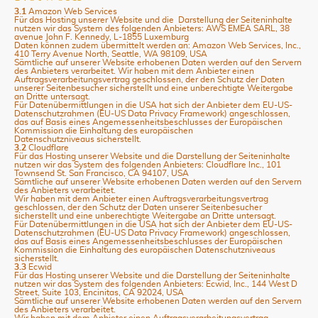
3.1
Amazon Web Services
Für das Hosting unserer Website und die Darstellung der Seiteninhalte
nutzen wir das System des folgenden Anbieters: AWS EMEA SARL, 38
avenue John F. Kennedy, L-1855 Luxemburg
Daten können zudem übermittelt werden an: Amazon Web Services, Inc.,
410 Terry Avenue North, Seattle, WA 98109, USA
Sämtliche auf unserer Website erhobenen Daten werden auf den Servern
des Anbieters verarbeitet. Wir haben mit dem Anbieter einen
Auftragsverarbeitungsvertrag geschlossen, der den Schutz der Daten
unserer Seitenbesucher sicherstellt und eine unberechtigte Weitergabe
an Dritte untersagt.
Für Datenübermittlungen in die USA hat sich der Anbieter dem EU-US-
Datenschutzrahmen (EU-US Data Privacy Framework) angeschlossen,
das auf Basis eines Angemessenheitsbeschlusses der Europäischen
Kommission die Einhaltung des europäischen
Datenschutzniveaus sicherstellt.
3.2
Cloudflare
Für das Hosting unserer Website und die Darstellung der Seiteninhalte
nutzen wir das System des folgenden Anbieters: Cloudflare Inc., 101
Townsend St. San Francisco, CA 94107, USA
Sämtliche auf unserer Website erhobenen Daten werden auf den Servern
des Anbieters verarbeitet.
Wir haben mit dem Anbieter einen Auftragsverarbeitungsvertrag
geschlossen, der den Schutz der Daten unserer Seitenbesucher
sicherstellt und eine unberechtigte Weitergabe an Dritte untersagt.
Für Datenübermittlungen in die USA hat sich der Anbieter dem EU-US-
Datenschutzrahmen (EU-US Data Privacy Framework) angeschlossen,
das auf Basis eines Angemessenheitsbeschlusses der Europäischen
Kommission die Einhaltung des europäischen Datenschutzniveaus
sicherstellt.
3.3
Ecwid
Für das Hosting unserer Website und die Darstellung der Seiteninhalte
nutzen wir das System des folgenden Anbieters: Ecwid, Inc., 144 West D
Street, Suite 103, Encinitas, CA 92024, USA
Sämtliche auf unserer Website erhobenen Daten werden auf den Servern
des Anbieters verarbeitet.
Wir haben mit dem Anbieter einen Auftragsverarbeitungsvertrag