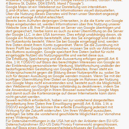
4 Barrow St, Dublin, D04 E5W5, Irland (“Google”).
Google Maps ist ein Webdienst zur Darstellung von interaktiven
(Land-)Karten, um geographische Informationen visuell darzustellen.
Über die Nutzung dieses Dienstes wird Ihnen unser Standort angezeigt
und eine etwaige Anfahrt erleichtert.
Bereits beim Aufrufen derjenigen Unterseiten, in die die Karte von Google
Maps eingebunden ist, werden Informationen über Ihre Nutzung unserer
Website (wie z.B. Ihre IP-Adresse) an Server von Google übertragen und
dort gespeichert, hierbei kann es auch zu einer Übermittlung an die Server
der Google LLC. in den USA kommen. Dies erfolgt unabhängig davon, ob
Google ein Nutzerkonto bereitstellt, über das Sie eingeloggt sind oder ob
ein Nutzerkonto besteht. Wenn Sie bei Google eingeloggt sind, werden
Ihre Daten direkt Ihrem Konto zugeordnet. Wenn Sie die Zuordnung mit
Ihrem Profil bei Google nicht wünschen, müssen Sie sich vor Aktivierung
des Buttons ausloggen. Google speichert Ihre Daten (selbst für nicht
eingeloggte Nutzer) als Nutzungsprofile und wertet diese aus.
Die Erhebung, Speicherung und die Auswertung erfolgen gemäß Art. 6
Abs. 1 lit. f DSGVO auf Basis des berechtigten Interesses von Google an
der Einblendung personalisierter Werbung, Marktforschung und/oder der
bedarfsgerechten Gestaltung von Google-Websites. Ihnen steht ein
Widerspruchsrecht gegen die Bildung dieser Nutzerprofile zu, wobei Sie
sich für dessen Ausübung an Google wenden müssen. Wenn Sie mit der
künftigen Übermittlung Ihrer Daten an Google im Rahmen der Nutzung
von Google Maps nicht einverstanden sind, besteht auch die Möglichkeit,
den Webdienst von Google Maps vollständig zu deaktivieren, indem Sie
die Anwendung JavaScript in Ihrem Browser ausschalten. Google Maps
und damit auch die Kartenanzeige auf dieser Internetseite kann dann
nicht genutzt werden.
Soweit rechtlich erforderlich, haben wir zur vorstehend dargestellten
Verarbeitung Ihrer Daten Ihre Einwilligung gemäß Art. 6 Abs. 1 lit. a
DSGVO eingeholt. Sie können Ihre erteilte Einwilligung jederzeit mit
Wirkung für die Zukunft widerrufen. Um Ihren Widerruf auszuüben,
befolgen Sie bitte die vorstehend geschilderte Möglichkeit zur Vornahme
eines Widerspruchs.
Für Datenübermittlungen in die USA hat sich der Anbieter dem EU-US-
Datenschutzrahmen (EU-US Data Privacy Framework) angeschlossen,
das auf Basis eines Angemessenheitsbeschlusses der Europäischen