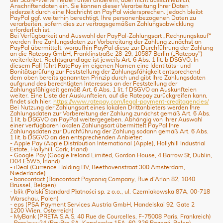
Anschriftendaten ein. Sie können dieser Verarbeitung Ihrer Daten
jederzeit durch eine Nachricht an PayPal widersprechen. Jedoch bleibt
PayPal ggf. weiterhin berechtigt, Ihre personenbezogenen Daten zu
verarbeiten, sofern dies zur vertragsgemäßen Zahlungsabwicklung
erforderlich ist.
Bei Verfügbarkeit und Auswahl der PayPal-Zahlungsart „Rechnungskauf“
werden Ihre Zahlungsdaten zur Vorbereitung der Zahlung zunächst an
PayPal übermittelt, woraufhin PayPal diese zur Durchführung der Zahlung
an die Ratepay GmbH, Franklinstraße 28-29, 10587 Berlin („Ratepay")
weiterleitet. Rechtsgrundlage ist jeweils Art. 6 Abs. 1 lit. b DSGVO. In
diesem Fall führt RatePay im eigenen Namen eine Identitäts- und
Bonitätsprüfung zur Feststellung der Zahlungsfähigkeit entsprechend
dem oben bereits genannten Prinzip durch und gibt Ihre Zahlungsdaten
aufgrund des berechtigten Interesses an der Feststellung der
Zahlungsfähigkeit gemäß Art. 6 Abs. 1 lit. f DSGVO an Auskunfteien
weiter. Eine Liste der Auskunfteien, auf die Ratepay zurückgreifen kann,
findet sich hier:
https://www.ratepay.com
/legal-payment-creditagencies
/
Bei Nutzung der Zahlungsart eines lokalen Drittanbieters werden Ihre
Zahlungsdaten zur Vorbereitung der Zahlung zunächst gemäß Art. 6 Abs.
1 lit. b DSGVO an PayPal weitergegeben. Abhängig von Ihrer Auswahl
einer verfügbaren lokalen Zahlungsart übermittelt PayPal Ihre
Zahlungsdaten zur Durchführung der Zahlung sodann gemäß Art. 6 Abs.
1 lit. b DSGVO an den entsprechenden Anbieter:
- Apple Pay (Apple Distribution International (Apple), Hollyhill Industrial
Estate, Hollyhill, Cork, Irland)
- Google Pay (Google Ireland Limited, Gordon House, 4 Barrow St, Dublin,
D04 E5W5, Irland)
- iDeal (Currence Holding BV, Beethovenstraat 300 Amsterdam,
Niederlande)
- bancontact (Bancontact Payconiq Company, Rue d'Arlon 82, 1040
Brüssel, Belgien)
- blik (Polski Standard Płatności sp. z o.o., ul. Czerniakowska 87A, 00-718
Warschau, Polen)
- eps (PSA Payment Services Austria GmbH, Handelskai 92, Gate 2
1200 Wien, Österreich)
- MyBank (PRETA S.A.S, 40 Rue de Courcelles, F-75008 Paris, Frankreich)
- Przelewy24 (PayPro SA, Kanclerska 15A, 60-326 Poznań, Polen)