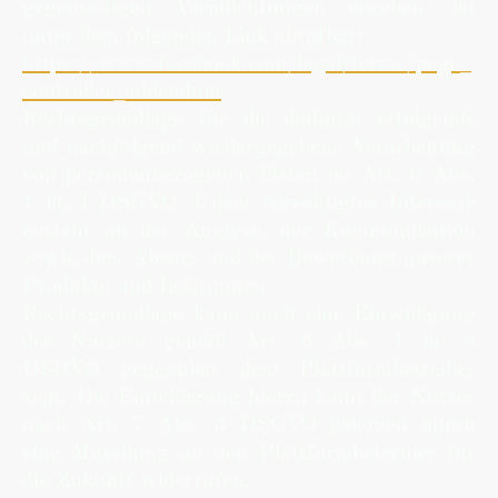
gegenseitigen Verpflichtungen ergeben, ist
unter dem folgenden Link abrufbar:
https://www.facebook.com/legal/terms/page_
controller_addendum
Rechtsgrundlage für die dadurch erfolgende
und nachfolgend wiedergegebene Verarbeitung
von personenbezogenen Daten ist Art. 6 Abs.
1 lit. f DSGVO. Unser berechtigtes Interesse
besteht an der Analyse, der Kommunikation
sowie dem Absatz und der Bewerbung unserer
Produkte und Leistungen.
Rechtsgrundlage kann auch eine Einwilligung
des Nutzers gemäß Art. 6 Abs. 1 lit. a
DSGVO gegenüber dem Plattformbetreiber
sein. Die Einwilligung hierzu kann der Nutzer
nach Art. 7 Abs. 3 DSGVO jederzeit durch
eine Mitteilung an den Plattformbetreiber für
die Zukunft widerrufen.