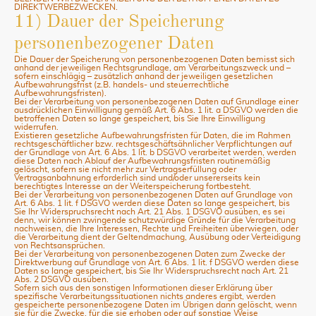
DIREKTWERBEZWECKEN.
11) Dauer der Speicherung
personenbezogener Daten
Die Dauer der Speicherung von personenbezogenen Daten bemisst sich
anhand der jeweiligen Rechtsgrundlage, am Verarbeitungszweck und –
sofern einschlägig – zusätzlich anhand der jeweiligen gesetzlichen
Aufbewahrungsfrist (z.B. handels- und steuerrechtliche
Aufbewahrungsfristen).
Bei der Verarbeitung von personenbezogenen Daten auf Grundlage einer
ausdrücklichen Einwilligung gemäß Art. 6 Abs. 1 lit. a DSGVO werden die
betroffenen Daten so lange gespeichert, bis Sie Ihre Einwilligung
widerrufen.
Existieren gesetzliche Aufbewahrungsfristen für Daten, die im Rahmen
rechtsgeschäftlicher bzw. rechtsgeschäftsähnlicher Verpflichtungen auf
der Grundlage von Art. 6 Abs. 1 lit. b DSGVO verarbeitet werden, werden
diese Daten nach Ablauf der Aufbewahrungsfristen routinemäßig
gelöscht, sofern sie nicht mehr zur Vertragserfüllung oder
Vertragsanbahnung erforderlich sind und/oder unsererseits kein
berechtigtes Interesse an der Weiterspeicherung fortbesteht.
Bei der Verarbeitung von personenbezogenen Daten auf Grundlage von
Art. 6 Abs. 1 lit. f DSGVO werden diese Daten so lange gespeichert, bis
Sie Ihr Widerspruchsrecht nach Art. 21 Abs. 1 DSGVO ausüben, es sei
denn, wir können zwingende schutzwürdige Gründe für die Verarbeitung
nachweisen, die Ihre Interessen, Rechte und Freiheiten überwiegen, oder
die Verarbeitung dient der Geltendmachung, Ausübung oder Verteidigung
von Rechtsansprüchen.
Bei der Verarbeitung von personenbezogenen Daten zum Zwecke der
Direktwerbung auf Grundlage von Art. 6 Abs. 1 lit. f DSGVO werden diese
Daten so lange gespeichert, bis Sie Ihr Widerspruchsrecht nach Art. 21
Abs. 2 DSGVO ausüben.
Sofern sich aus den sonstigen Informationen dieser Erklärung über
spezifische Verarbeitungssituationen nichts anderes ergibt, werden
gespeicherte personenbezogene Daten im Übrigen dann gelöscht, wenn
sie für die Zwecke, für die sie erhoben oder auf sonstige Weise