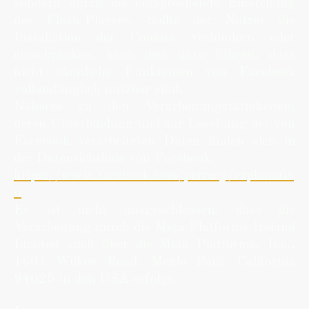
sondern durch die entsprechende Einstellung
des Flash-Players. Sollte der Nutzer die
Installation der Cookies verhindern oder
einschränken, kann dies dazu führen, dass
nicht sämtliche Funktionen von Facebook
vollumfänglich nutzbar sind.
Näheres zu den Verarbeitungstätigkeiten,
deren Unterbindung und zur Löschung der von
Facebook verarbeiteten Daten finden sich in
der Datenrichtlinie von Facebook:
https://www.facebook.com/privacy/explanatio
n
Es ist nicht ausgeschlossen, dass die
Verarbeitung durch die Meta Platforms Ireland
Limited auch über die Meta Platforms, Inc.,
1601 Willow Road, Menlo Park, California
94025 in den USA erfolgt.