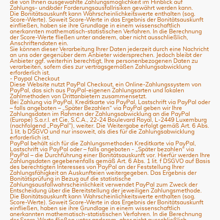
die von Ihnen ausgewählte Zahlungsmöglichkeit im Hinblick auf
Zahlungs- und/oder Forderungsausfallrisiken gewährt werden kann.
Die Bonitätsauskunft kann Wahrscheinlichkeitswerte enthalten (sog.
Score-Werte). Soweit Score-Werte in das Ergebnis der Bonitätsauskunft
einfließen, haben sie ihre Grundlage in einem wissenschaftlich
anerkannten mathematisch-statistischen Verfahren. In die Berechnung
der Score-Werte fließen unter anderem, aber nicht ausschließlich,
Anschriftendaten ein.
Sie können dieser Verarbeitung Ihrer Daten jederzeit durch eine Nachricht
an uns oder gegenüber dem Anbieter widersprechen. Jedoch bleibt der
Anbieter ggf. weiterhin berechtigt, Ihre personenbezogenen Daten zu
verarbeiten, sofern dies zur vertragsgemäßen Zahlungsabwicklung
erforderlich ist.
- Paypal Checkout
Diese Website nutzt PayPal Checkout, ein Online-Zahlungssystem von
PayPal, das sich aus PayPal-eigenen Zahlungsarten und lokalen
Zahlmethoden von Drittanbietern zusammensetzt.
Bei Zahlung via PayPal, Kreditkarte via PayPal, Lastschrift via PayPal oder
– falls angeboten – „Später Bezahlen“ via PayPal geben wir Ihre
Zahlungsdaten im Rahmen der Zahlungsabwicklung an die PayPal
(Europe) S.a.r.l. et Cie, S.C.A., 22-24 Boulevard Royal, L-2449 Luxemburg
(nachfolgend „PayPal"), weiter. Die Weitergabe erfolgt gemäß Art. 6 Abs.
1 lit. b DSGVO und nur insoweit, als dies für die Zahlungsabwicklung
erforderlich ist.
PayPal behält sich für die Zahlungsmethoden Kreditkarte via PayPal,
Lastschrift via PayPal oder – falls angeboten - „Später bezahlen“ via
PayPal – die Durchführung einer Bonitätsauskunft vor. Hierfür werden Ihre
Zahlungsdaten gegebenenfalls gemäß Art. 6 Abs. 1 lit. f DSGVO auf Basis
des berechtigten Interesses von PayPal an der Feststellung Ihrer
Zahlungsfähigkeit an Auskunfteien weitergegeben. Das Ergebnis der
Bonitätsprüfung in Bezug auf die statistische
Zahlungsausfallwahrscheinlichkeit verwendet PayPal zum Zweck der
Entscheidung über die Bereitstellung der jeweiligen Zahlungsmethode.
Die Bonitätsauskunft kann Wahrscheinlichkeitswerte enthalten (sog.
Score-Werte). Soweit Score-Werte in das Ergebnis der Bonitätsauskunft
einfließen, haben sie ihre Grundlage in einem wissenschaftlich
anerkannten mathematisch-statistischen Verfahren. In die Berechnung
der Score-Werte fließen unter anderem, aber nicht ausschließlich,