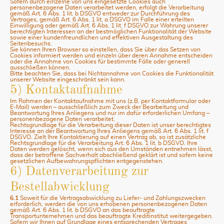
Sofern durch einzelne von uns eingesetzte Cookies auch
personenbezogene Daten verarbeitet werden, erfolgt die Verarbeitung
gemäß Art. 6 Abs. 1 lit. b DSGVO entweder zur Durchführung des
Vertrages, gemäß Art. 6 Abs. 1 lit. a DSGVO im Falle einer erteilten
Einwilligung oder gemäß Art. 6 Abs. 1 lit. f DSGVO zur Wahrung unserer
berechtigten Interessen an der bestmöglichen Funktionalität der Website
sowie einer kundenfreundlichen und effektiven Ausgestaltung des
Seitenbesuchs.
Sie können Ihren Browser so einstellen, dass Sie über das Setzen von
Cookies informiert werden und einzeln über deren Annahme entscheiden
oder die Annahme von Cookies für bestimmte Fälle oder generell
ausschließen können.
Bitte beachten Sie, dass bei Nichtannahme von Cookies die Funktionalität
unserer Website eingeschränkt sein kann.
5) Kontaktaufnahme
Im Rahmen der Kontaktaufnahme mit uns (z.B. per Kontaktformular oder
E-Mail) werden – ausschließlich zum Zweck der Bearbeitung und
Beantwortung Ihres Anliegens und nur im dafür erforderlichen Umfang –
personenbezogene Daten verarbeitet.
Rechtsgrundlage für die Verarbeitung dieser Daten ist unser berechtigtes
Interesse an der Beantwortung Ihres Anliegens gemäß Art. 6 Abs. 1 lit. f
DSGVO. Zielt Ihre Kontaktierung auf einen Vertrag ab, so ist zusätzliche
Rechtsgrundlage für die Verarbeitung Art. 6 Abs. 1 lit. b DSGVO. Ihre
Daten werden gelöscht, wenn sich aus den Umständen entnehmen lässt,
dass der betroffene Sachverhalt abschließend geklärt ist und sofern keine
gesetzlichen Aufbewahrungspflichten entgegenstehen.
6) Datenverarbeitung zur
Bestellabwicklung
6.1
Soweit für die Vertragsabwicklung zu Liefer- und Zahlungszwecken
erforderlich, werden die von uns erhobenen personenbezogenen Daten
gemäß Art. 6 Abs. 1 lit. b DSGVO an das beauftragte
Transportunternehmen und das beauftragte Kreditinstitut weitergegeben.
Sofern wir Ihnen auf Grundlage eines entsprechenden Vertrages