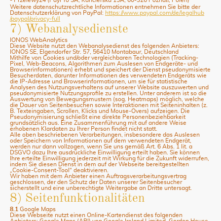
Weitere datenschutzrechtliche Informationen entnehmen Sie bitte der
Datenschutzerklärung von PayPal:
https://www.paypal.com
/de
/legalhub
/paypal
/privacy-full
7) Webanalysedienste
IONOS WebAnalytics
Diese Website nutzt den Webanalysedienst des folgenden Anbieters:
IONOS SE, Elgendorfer Str. 57, 56410 Montabaur, Deutschland
Mithilfe von Cookies und/oder vergleichbaren Technologien (Tracking-
Pixel, Web-Beacons, Algorithmen zum Auslesen von Endgeräte- und
Browserinformationen) erhebt und speichert der Dienst pseudonymisierte
Besucherdaten, darunter Informationen des verwendeten Endgeräts wie
die IP-Adresse und Browserinformationen, um sie für statistische
Analysen des Nutzungsverhaltens auf unserer Website auszuwerten und
pseudonymisierte Nutzungsprofile zu erstellen. Unter anderem ist so die
Auswertung von Bewegungsmustern (sog. Heatmaps) möglich, welche
die Dauer von Seitenbesuchen sowie Interaktionen mit Seiteninhalten (z.
B. Texteingaben, Scrollen, Klicks und Mouse-Overs) aufzeigen. Die
Pseudonymisierung schließt eine direkte Personenbeziehbarkeit
grundsätzlich aus. Eine Zusammenführung mit auf andere Weise
erhobenen Klardaten zu Ihrer Person findet nicht statt.
Alle oben beschriebenen Verarbeitungen, insbesondere das Auslesen
oder Speichern von Informationen auf dem verwendeten Endgerät,
werden nur dann vollzogen, wenn Sie uns gemäß Art. 6 Abs. 1 lit. a
DSGVO dazu Ihre ausdrückliche Einwilligung erteilt haben. Sie können
Ihre erteilte Einwilligung jederzeit mit Wirkung für die Zukunft widerrufen,
indem Sie diesen Dienst in dem auf der Webseite bereitgestellten
„Cookie-Consent-Tool“ deaktivieren.
Wir haben mit dem Anbieter einen Auftragsverarbeitungsvertrag
geschlossen, der den Schutz der Daten unserer Seitenbesucher
sicherstellt und eine unberechtigte Weitergabe an Dritte untersagt.
8) Seitenfunktionalitäten
8.1
Google Maps
Diese Webseite nutzt einen Online-Kartendienst des folgenden
Anbieters: Google Maps (API) von Google Ireland Limited, Gordon House,