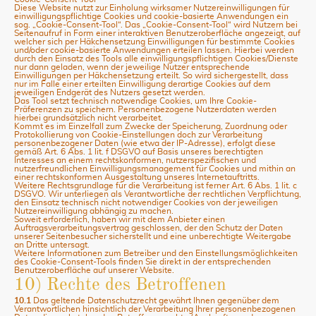
Diese Website nutzt zur Einholung wirksamer Nutzereinwilligungen für
einwilligungspflichtige Cookies und cookie-basierte Anwendungen ein
sog. „Cookie-Consent-Tool“. Das „Cookie-Consent-Tool“ wird Nutzern bei
Seitenaufruf in Form einer interaktiven Benutzeroberfläche angezeigt, auf
welcher sich per Häkchensetzung Einwilligungen für bestimmte Cookies
und/oder cookie-basierte Anwendungen erteilen lassen. Hierbei werden
durch den Einsatz des Tools alle einwilligungspflichtigen Cookies/Dienste
nur dann geladen, wenn der jeweilige Nutzer entsprechende
Einwilligungen per Häkchensetzung erteilt. So wird sichergestellt, dass
nur im Falle einer erteilten Einwilligung derartige Cookies auf dem
jeweiligen Endgerät des Nutzers gesetzt werden.
Das Tool setzt technisch notwendige Cookies, um Ihre Cookie-
Präferenzen zu speichern. Personenbezogene Nutzerdaten werden
hierbei grundsätzlich nicht verarbeitet.
Kommt es im Einzelfall zum Zwecke der Speicherung, Zuordnung oder
Protokollierung von Cookie-Einstellungen doch zur Verarbeitung
personenbezogener Daten (wie etwa der IP-Adresse), erfolgt diese
gemäß Art. 6 Abs. 1 lit. f DSGVO auf Basis unseres berechtigten
Interesses an einem rechtskonformen, nutzerspezifischen und
nutzerfreundlichen Einwilligungsmanagement für Cookies und mithin an
einer rechtskonformen Ausgestaltung unseres Internetauftritts.
Weitere Rechtsgrundlage für die Verarbeitung ist ferner Art. 6 Abs. 1 lit. c
DSGVO. Wir unterliegen als Verantwortliche der rechtlichen Verpflichtung,
den Einsatz technisch nicht notwendiger Cookies von der jeweiligen
Nutzereinwilligung abhängig zu machen.
Soweit erforderlich, haben wir mit dem Anbieter einen
Auftragsverarbeitungsvertrag geschlossen, der den Schutz der Daten
unserer Seitenbesucher sicherstellt und eine unberechtigte Weitergabe
an Dritte untersagt.
Weitere Informationen zum Betreiber und den Einstellungsmöglichkeiten
des Cookie-Consent-Tools finden Sie direkt in der entsprechenden
Benutzeroberfläche auf unserer Website.
10) Rechte des Betroffenen
10.1
Das geltende Datenschutzrecht gewährt Ihnen gegenüber dem
Verantwortlichen hinsichtlich der Verarbeitung Ihrer personenbezogenen