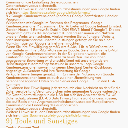
Kommission die Einhaltung des europäischen
Datenschutzniveaus sicherstellt.
Weitere Hinweise zu den Datenschutzbestimmungen von Google finden
sich hier:
https://business.safety.google
/intl
/de
/privacy
/
8.2
Google Kundenrezensionen (ehemals Google Zertifizierter-Händler-
Programm)
Wir arbeiten mit Google im Rahmen des Programms „Google
Kundenrezensionen“ zusammen. Der Anbieter ist Google Ireland Limited,
Gordon House, 4 Barrow St, Dublin, D04 E5W5, Irland (“Google”). Dieses
Programm gibt uns die Möglichkeit, Kundenrezensionen von Nutzern
unserer Website einzuholen. Hierbei werden Sie auf unserer Website
nach Inanspruchnahme unserer Leistungen gefragt, ob Sie an einer E-
Mail-Umfrage von Google teilnehmen möchten.
Wenn Sie Ihre Einwilligung gemäß Art. 6 Abs. 1 lit. a DSGVO erteilen,
übermitteln wir Ihre E-Mail-Adresse an Google. Sie erhalten eine E-Mail
von Google Kundenrezensionen, in der Sie gebeten werden, die
Kauferfahrung auf unserer Website zu bewerten. Die von Ihnen
abgegebene Bewertung wird anschließend mit unseren anderen
Bewertungen zusammengefasst und in unserem Logo Google
Kundenrezensionen sowie in unserem Merchant Center-Dashboard
angezeigt. Außerdem wird Ihre Bewertung für Google
Verkäuferbewertungen genutzt. Im Rahmen der Nutzung von Google
Kundenrezensionen kann es auch zu einer Übermittlung von
personenbezogenen Daten an die Server der Google LLC. in den USA
kommen.
Sie können Ihre Einwilligung jederzeit durch eine Nachricht an den für die
Datenverarbeitung Verantwortlichen oder gegenüber Google widerrufen.
Für Datenübermittlungen in die USA hat sich der Anbieter dem EU-US-
Datenschutzrahmen (EU-US Data Privacy Framework) angeschlossen,
das auf Basis eines Angemessenheitsbeschlusses der Europäischen
Kommission die Einhaltung des europäischen
Datenschutzniveaus sicherstellt.
Weitere Hinweise zu den Datenschutzbestimmungen von Google finden
sich hier:
https://business.safety.google
/intl
/de
/privacy
/
9) Tools und Sonstiges
Cookie-Consent-Tool