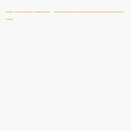
Datenschutzerklärung:
https://help.instagram.com/5195221251078
75
IONOS Tracking MYWEBSITE
In unserem Internetauftritt setzen wir
MyWebsite ein. Hierbei handelt es sich um
einen Dienst der 1&1 IONOS SE, Elgendorfer
Str. 57, 56410 Montabaur, nachfolgend nur
„MyWebsite“ genannt.
Durch MyWebsite werden Tracking-Cookies
über Ihren Internet-Browser Cookies auf
Ihrem Endgerät gespeichert, die auf der
Technologie Snowplow Analytics von der
Snowplow Analytics Limited, 32-38, Scrutton
Street, London, Großbritannien, basieren. Mit
Hilfe dieser Cookies kann z. B. ausgewertet
werden, wie häufig Sie unseren Internetauftritt